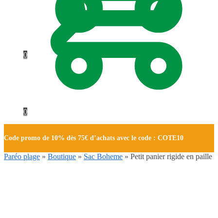
0
0
Code promo de 10% dès 75€ d’achats avec le code : COTE10
Paréo plage
»
Boutique
»
Sac Boheme
»
Petit panier rigide en paille