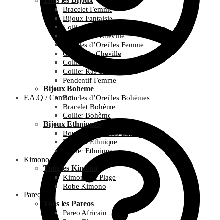
Tous les Bijoux
Bracelet Femme
Bijoux Fantaisie
Collier Surfeur
Bracelet de Cheville
Boucles d’Oreilles Femme
Chaine de Cheville
Collier Femme
Collier Ras du Cou
Pendentif Femme
Bijoux Boheme
F.A.Q / Contact
Boucles d’Oreilles Bohèmes
Bracelet Bohème
Collier Bohème
Bijoux Ethniques
Boucles d’Oreilles Ethniques
Bracelet Ethnique
Collier Ethnique
Kimono
Tous les Kimono
Kimono de Plage
Robe Kimono
Pareo
Tous les Pareos
Pareo Africain