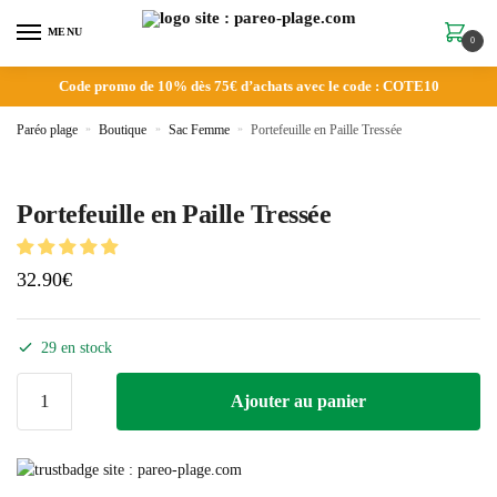
MENU
0
Code promo de 10% dès 75€ d’achats avec le code : COTE10
Paréo plage
»
Boutique
»
Sac Femme
»
Portefeuille en Paille Tressée
Portefeuille en Paille Tressée
32.90
€
29 en stock
Ajouter au panier