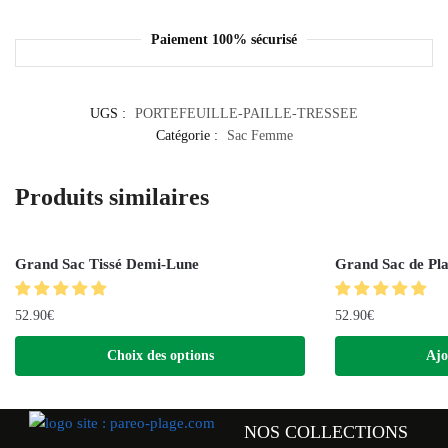
Paiement 100% sécurisé
UGS :
PORTEFEUILLE-PAILLE-TRESSEE
Catégorie :
Sac Femme
Produits similaires
Grand Sac Tissé Demi-Lune
Grand Sac de Pl
52.90
€
52.90
€
Choix des options
Ajo
NOS COLLECTIONS