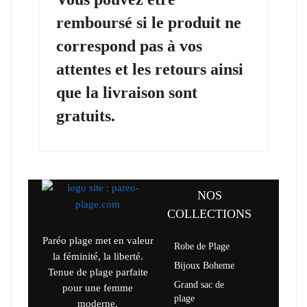
remboursé si le produit ne
correspond pas à vos
attentes et les retours ainsi
que la livraison sont
gratuits.
NOS
COLLECTIONS
Paréo plage met en valeur
Robe de Plage
la féminité, la liberté.
Bijoux Boheme
Tenue de plage parfaite
Grand sac de
pour une femme
plage
moderne.