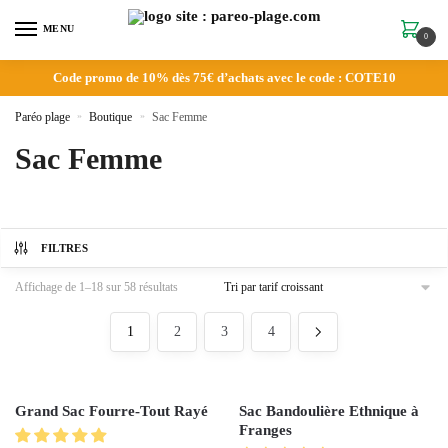
MENU
0
Code promo de 10% dès 75€ d’achats avec le code : COTE10
Paréo plage
»
Boutique
»
Sac Femme
Sac Femme
FILTRES
Affichage de 1–18 sur 58 résultats
1
2
3
4
Grand Sac Fourre-Tout Rayé
Sac Bandoulière Ethnique à
Franges