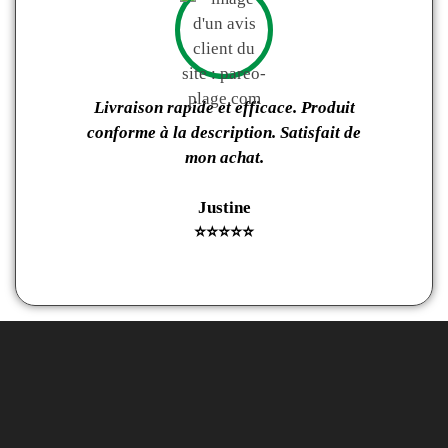
Livraison rapide et efficace. Produit
La li
conforme à la description. Satisfait de
rapid
mon achat.
Justine
⭐️⭐️⭐️⭐️⭐️