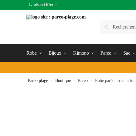
Livraison Offerte
Robe
Bijoux
Kimono
Pareo
Sac
Paréo plage
»
Boutique
»
Pareo
»
Robe paréo africain im