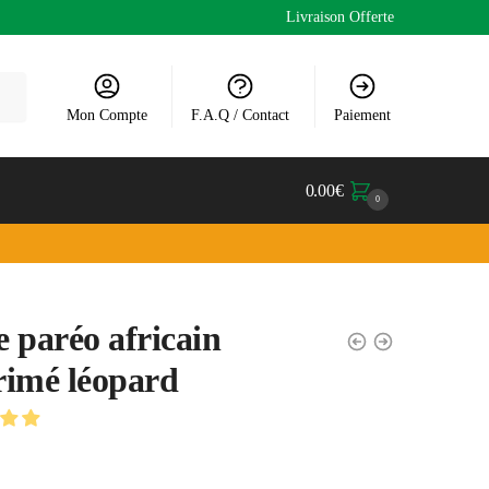
Livraison Offerte
Mon Compte
F.A.Q / Contact
Paiement
0.00
€
0
 paréo africain
imé léopard