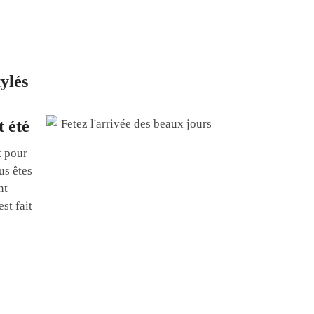
tylés
t été
t pour
us êtes
nt
st fait