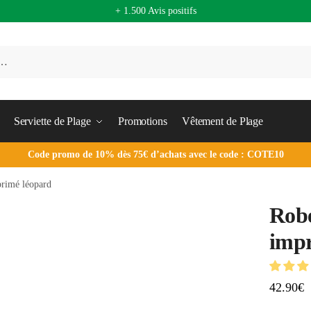
+ 1.500 Avis positifs
Serviette de Plage
Promotions
Vêtement de Plage
Code promo de 10% dès 75€ d’achats avec le code : COTE10
primé léopard
Robe
impr
42.90
€