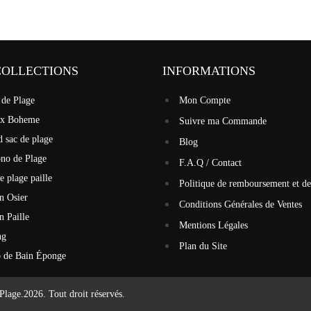
COLLECTIONS
INFORMATIONS
 de Plage
Mon Compte
ux Boheme
Suivre ma Commande
 sac de plage
Blog
no de Plage
F.A.Q / Contact
e plage paille
Politique de remboursement et de
n Osier
Conditions Générales de Ventes
n Paille
Mentions Légales
ng
Plan du Site
o de Bain Éponge
Plage.
2026. Tout droit réservés.