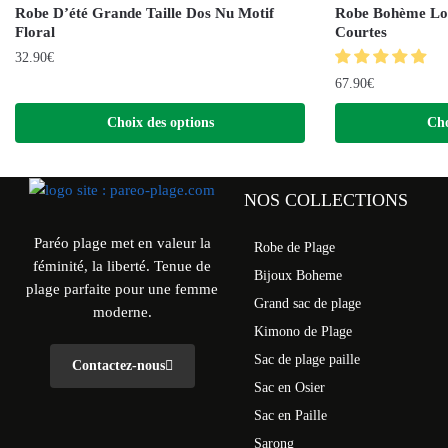
Robe D’été Grande Taille Dos Nu Motif
Robe Bohème Lo
Floral
Courtes
32.90
€
67.90
€
Choix des options
Cho
NOS COLLECTIONS
Paréo plage met en valeur la
Robe de Plage
féminité, la liberté. Tenue de
Bijoux Boheme
plage parfaite pour une femme
Grand sac de plage
moderne.
Kimono de Plage
Sac de plage paille
Contactez-nous
Sac en Osier
Sac en Paille
Sarong