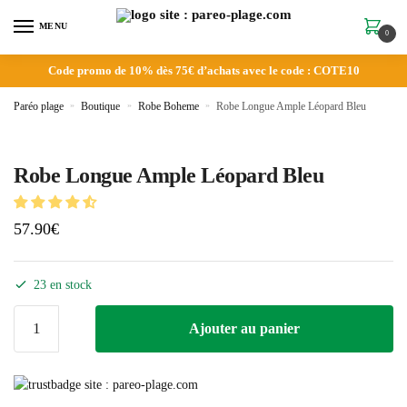
MENU
0
Code promo de 10% dès 75€ d’achats avec le code : COTE10
Paréo plage
»
Boutique
»
Robe Boheme
»
Robe Longue Ample Léopard Bleu
Robe Longue Ample Léopard Bleu
57.90
€
23 en stock
Ajouter au panier