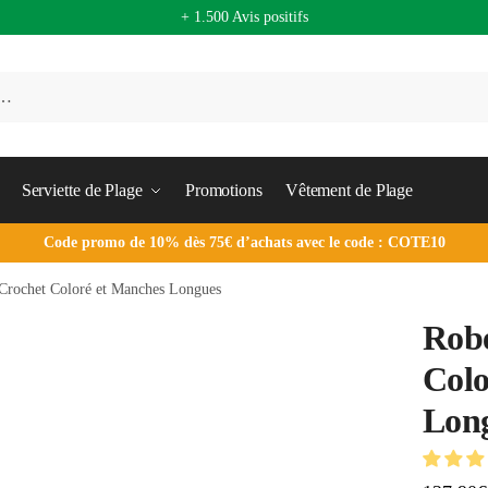
+ 1.500 Avis positifs
Serviette de Plage
Promotions
Vêtement de Plage
Code promo de 10% dès 75€ d’achats avec le code : COTE10
rochet Coloré et Manches Longues
Rob
Colo
Lon