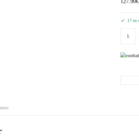
127.90
€
17 en 
aires
r