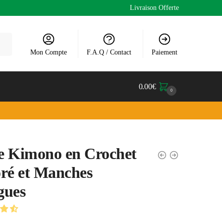
Livraison Offerte
Mon Compte
F.A.Q / Contact
Paiement
0.00
€
0
e Kimono en Crochet
ré et Manches
gues