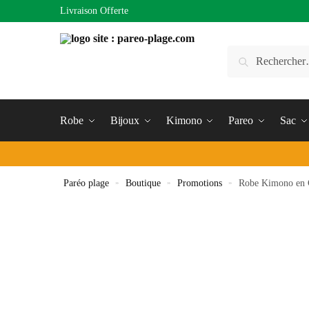
Livraison Offerte
Robe
Bijoux
Kimono
Pareo
Sac
Paréo plage
»
Boutique
»
Promotions
»
Robe Kimono en C