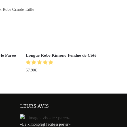
e
,
Robe Grande Taille
yle Pareo
Longue Robe Kimono Fendue de Côté
57.90
€
LEURS AVIS
«Le kimono est facile à porter»