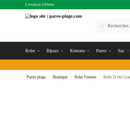
Livraison Offerte
Robe
Bijoux
Kimono
Pareo
Sac
Paréo plage
»
Boutique
»
Robe Femme
»
Robe D’été Gran