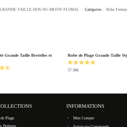
-GRANDE-TAILLE-DOS-NU-MOTIF-FLORAL
Catégories :
Robe Femm
é Grande Taille Bretelles et
Robe de Plage Grande Taille St
57.90
€
COLLECTIONS
INFORMATIONS
 de Plage
Mon Compte
ux Boheme
Suivre ma Commande