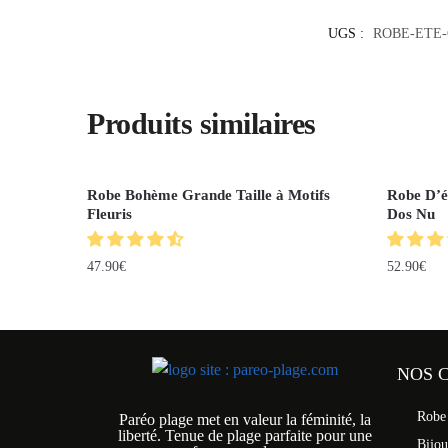
UGS :
ROBE-ETE
Produits similaires
Robe Bohème Grande Taille à Motifs
Robe D’ét
Fleuris
Dos Nu
47.90
€
52.90
€
NOS 
Robe
Paréo plage met en valeur la féminité, la
liberté. Tenue de plage parfaite pour une
Bijo