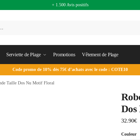
+ 1.500 Avis positifs
Serviette de Plage
Promotions
Vêtement de Plage
Code promo de 10% dès 75€ d’achats avec le code : COTE10
de Taille Dos Nu Motif Floral
Robe
Dos 
32.90
€
Couleur