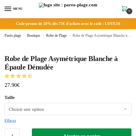
MENU
0
Code promo de 10% dès 75€ d’achats avec le code : COTE10
Paréo plage
»
Boutique
»
Robe de Plage
»
Robe de Plage Asymétrique Blanche à Épaule Dénudée
Robe de Plage Asymétrique Blanche à
Épaule Dénudée
27.90
€
Taille
Effacer