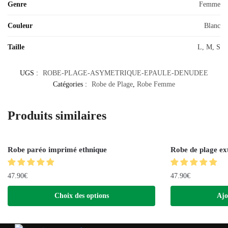
Genre
Femme
Couleur
Blanc
Taille
L, M, S
UGS :
ROBE-PLAGE-ASYMETRIQUE-EPAULE-DENUDEE
Catégories :
Robe de Plage
,
Robe Femme
Produits similaires
Robe paréo imprimé ethnique
Robe de plage ex
47.90
€
47.90
€
Choix des options
Ajo