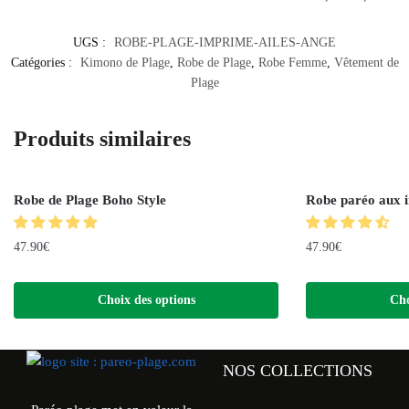
UGS :
ROBE-PLAGE-IMPRIME-AILES-ANGE
Catégories :
Kimono de Plage
,
Robe de Plage
,
Robe Femme
,
Vêtement de
Plage
Produits similaires
Robe de Plage Boho Style
Robe paréo aux in
47.90
€
47.90
€
Choix des options
Cho
NOS COLLECTIONS