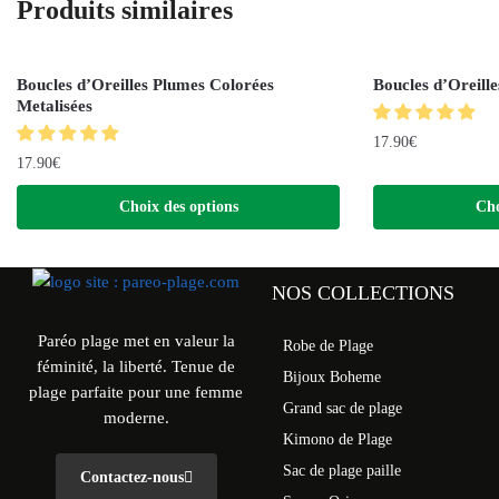
Produits similaires
Boucles d’Oreilles Plumes Colorées
Boucles d’Oreill
Metalisées
17.90
€
17.90
€
Choix des options
Cho
NOS COLLECTIONS
Paréo plage met en valeur la
Robe de Plage
féminité, la liberté. Tenue de
Bijoux Boheme
plage parfaite pour une femme
Grand sac de plage
moderne.
Kimono de Plage
Sac de plage paille
Contactez-nous