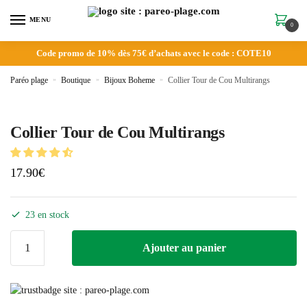
MENU
0
Code promo de 10% dès 75€ d’achats avec le code : COTE10
Paréo plage
»
Boutique
»
Bijoux Boheme
»
Collier Tour de Cou Multirangs
Collier Tour de Cou Multirangs
17.90
€
23 en stock
Ajouter au panier