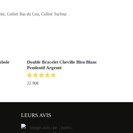
mme
,
Collier Ras du Cou
,
Collier Surfeur
mbole
Double Bracelet Cheville Bleu Blanc
Pendentif Argenté
22.90
€
LEURS AVIS