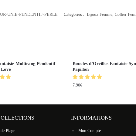
UR-UNIE-PENDENTIF-PERLE
Catégories :
Bijoux Femme
,
Collier Fe
antaisie Multirang Pendentif
Boucles d’Oreilles Fantaisie Sy
t Love
Papillon
7.90
€
COLLECTIONS
INFORMATIONS
 de Plage
Mon Compte