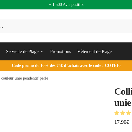
+ 1.500 Avis positifs
Serviette de Plage
Promotions
Vêtement de Plage
Code promo de 10% dès 75€ d’achats avec le code : COTE10
r couleur unie pendentif perle
Coll
unie
17.90
€