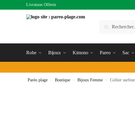
Livraison Offerte
Robe
Bijoux
Kimono
Pareo
Sac
Paréo plage
»
Boutique
»
Bijoux Femme
»
Collier surfeu