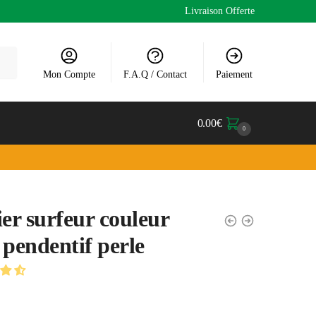
Livraison Offerte
Mon Compte
F.A.Q / Contact
Paiement
0.00
€
0
ier surfeur couleur
 pendentif perle